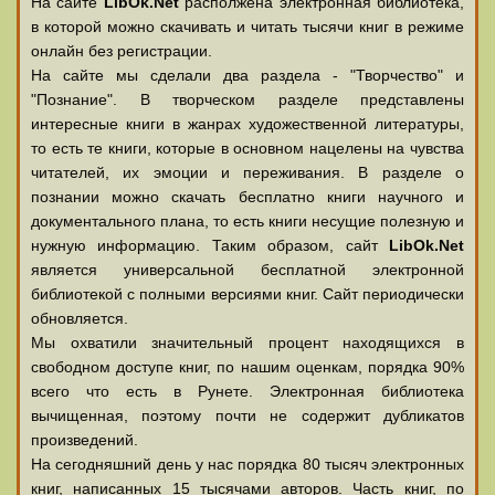
На сайте
LibOk.Net
располжена электронная библиотека,
в которой можно скачивать и читать тысячи книг в режиме
онлайн без регистрации.
На сайте мы сделали два раздела - "Творчество" и
"Познание". В творческом разделе представлены
интересные книги в жанрах художественной литературы,
то есть те книги, которые в основном нацелены на чувства
читателей, их эмоции и переживания. В разделе о
познании можно скачать бесплатно книги научного и
документального плана, то есть книги несущие полезную и
нужную информацию. Таким образом, сайт
LibOk.Net
является универсальной бесплатной электронной
библиотекой с полными версиями книг. Сайт периодически
обновляется.
Мы охватили значительный процент находящихся в
свободном доступе книг, по нашим оценкам, порядка 90%
всего что есть в Рунете. Электронная библиотека
вычищенная, поэтому почти не содержит дубликатов
произведений.
На сегодняшний день у нас порядка 80 тысяч электронных
книг, написанных 15 тысячами авторов. Часть книг, по