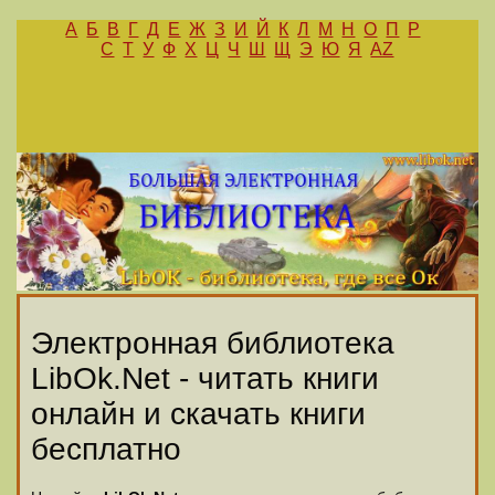
А
Б
В
Г
Д
Е
Ж
З
И
Й
К
Л
М
Н
О
П
Р
С
Т
У
Ф
Х
Ц
Ч
Ш
Щ
Э
Ю
Я
AZ
Электронная библиотека
LibOk.Net - читать книги
онлайн и скачать книги
бесплатно