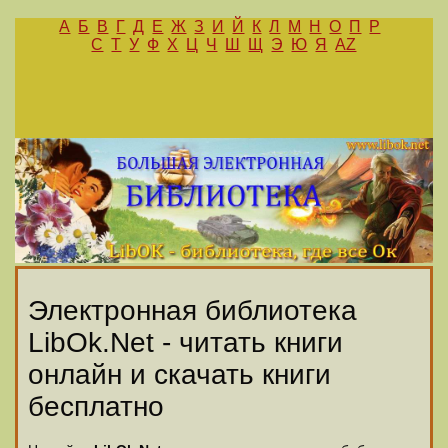
А
Б
В
Г
Д
Е
Ж
З
И
Й
К
Л
М
Н
О
П
Р
С
Т
У
Ф
Х
Ц
Ч
Ш
Щ
Э
Ю
Я
AZ
Электронная библиотека
LibOk.Net - читать книги
онлайн и скачать книги
бесплатно