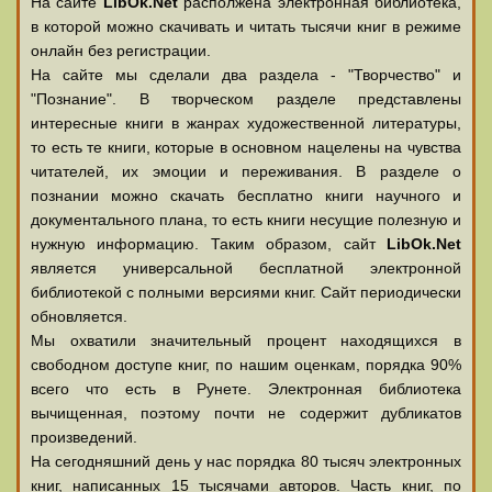
На сайте
LibOk.Net
располжена электронная библиотека,
в которой можно скачивать и читать тысячи книг в режиме
онлайн без регистрации.
На сайте мы сделали два раздела - "Творчество" и
"Познание". В творческом разделе представлены
интересные книги в жанрах художественной литературы,
то есть те книги, которые в основном нацелены на чувства
читателей, их эмоции и переживания. В разделе о
познании можно скачать бесплатно книги научного и
документального плана, то есть книги несущие полезную и
нужную информацию. Таким образом, сайт
LibOk.Net
является универсальной бесплатной электронной
библиотекой с полными версиями книг. Сайт периодически
обновляется.
Мы охватили значительный процент находящихся в
свободном доступе книг, по нашим оценкам, порядка 90%
всего что есть в Рунете. Электронная библиотека
вычищенная, поэтому почти не содержит дубликатов
произведений.
На сегодняшний день у нас порядка 80 тысяч электронных
книг, написанных 15 тысячами авторов. Часть книг, по