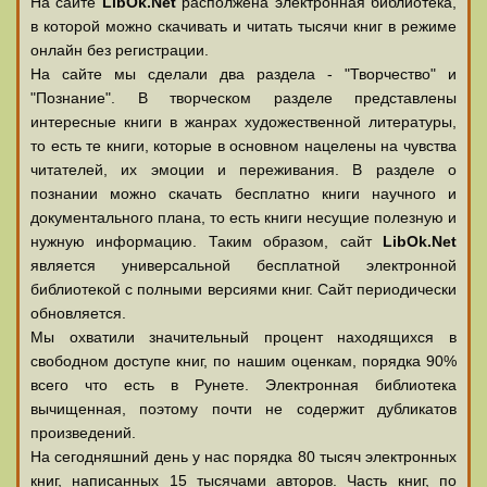
На сайте
LibOk.Net
располжена электронная библиотека,
в которой можно скачивать и читать тысячи книг в режиме
онлайн без регистрации.
На сайте мы сделали два раздела - "Творчество" и
"Познание". В творческом разделе представлены
интересные книги в жанрах художественной литературы,
то есть те книги, которые в основном нацелены на чувства
читателей, их эмоции и переживания. В разделе о
познании можно скачать бесплатно книги научного и
документального плана, то есть книги несущие полезную и
нужную информацию. Таким образом, сайт
LibOk.Net
является универсальной бесплатной электронной
библиотекой с полными версиями книг. Сайт периодически
обновляется.
Мы охватили значительный процент находящихся в
свободном доступе книг, по нашим оценкам, порядка 90%
всего что есть в Рунете. Электронная библиотека
вычищенная, поэтому почти не содержит дубликатов
произведений.
На сегодняшний день у нас порядка 80 тысяч электронных
книг, написанных 15 тысячами авторов. Часть книг, по