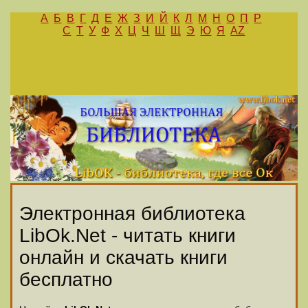
А
Б
В
Г
Д
Е
Ж
З
И
Й
К
Л
М
Н
О
П
Р
С
Т
У
Ф
Х
Ц
Ч
Ш
Щ
Э
Ю
Я
AZ
Электронная библиотека
LibOk.Net - читать книги
онлайн и скачать книги
бесплатно