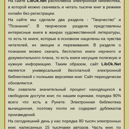
На сайте
LibOk.Net
располжена электронная библиотека,
в которой можно скачивать и читать тысячи книг в режиме
онлайн без регистрации.
На сайте мы сделали два раздела - "Творчество" и
"Познание". В творческом разделе представлены
интересные книги в жанрах художественной литературы,
то есть те книги, которые в основном нацелены на чувства
читателей, их эмоции и переживания. В разделе о
познании можно скачать бесплатно книги научного и
документального плана, то есть книги несущие полезную и
нужную информацию. Таким образом, сайт
LibOk.Net
является универсальной бесплатной электронной
библиотекой с полными версиями книг. Сайт периодически
обновляется.
Мы охватили значительный процент находящихся в
свободном доступе книг, по нашим оценкам, порядка 90%
всего что есть в Рунете. Электронная библиотека
вычищенная, поэтому почти не содержит дубликатов
произведений.
На сегодняшний день у нас порядка 80 тысяч электронных
книг, написанных 15 тысячами авторов. Часть книг, по