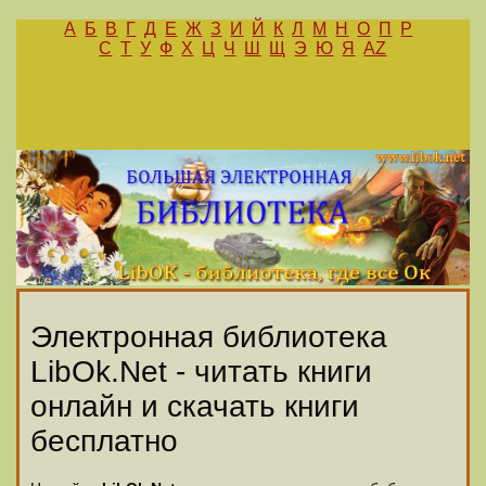
А
Б
В
Г
Д
Е
Ж
З
И
Й
К
Л
М
Н
О
П
Р
С
Т
У
Ф
Х
Ц
Ч
Ш
Щ
Э
Ю
Я
AZ
Электронная библиотека
LibOk.Net - читать книги
онлайн и скачать книги
бесплатно