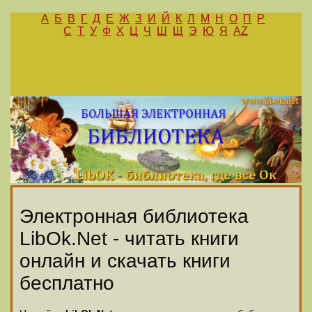
А
Б
В
Г
Д
Е
Ж
З
И
Й
К
Л
М
Н
О
П
Р
С
Т
У
Ф
Х
Ц
Ч
Ш
Щ
Э
Ю
Я
AZ
Электронная библиотека
LibOk.Net - читать книги
онлайн и скачать книги
бесплатно