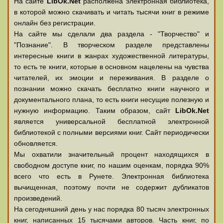
На сайте
LibOk.Net
располжена электронная библиотека,
в которой можно скачивать и читать тысячи книг в режиме
онлайн без регистрации.
На сайте мы сделали два раздела - "Творчество" и
"Познание". В творческом разделе представлены
интересные книги в жанрах художественной литературы,
то есть те книги, которые в основном нацелены на чувства
читателей, их эмоции и переживания. В разделе о
познании можно скачать бесплатно книги научного и
документального плана, то есть книги несущие полезную и
нужную информацию. Таким образом, сайт
LibOk.Net
является универсальной бесплатной электронной
библиотекой с полными версиями книг. Сайт периодически
обновляется.
Мы охватили значительный процент находящихся в
свободном доступе книг, по нашим оценкам, порядка 90%
всего что есть в Рунете. Электронная библиотека
вычищенная, поэтому почти не содержит дубликатов
произведений.
На сегодняшний день у нас порядка 80 тысяч электронных
книг, написанных 15 тысячами авторов. Часть книг, по