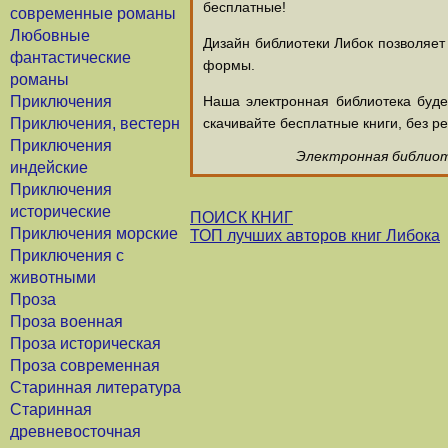
бесплатные!
современные романы
Любовные
Дизайн библиотеки Либок позволяет
фантастические
формы.
романы
Приключения
Наша электронная библиотека буд
Приключения, вестерн
скачивайте бесплатные книги, без ре
Приключения
Электронная библиоте
индейские
Приключения
исторические
ПОИСК КНИГ
Приключения морские
ТОП лучших авторов книг Либока
Приключения с
животными
Проза
Проза военная
Проза историческая
Проза современная
Старинная литература
Старинная
древневосточная