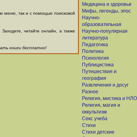
Медицина и здоровье
Мифы, легенды, эпос
ью меню, так и с помощью поисковой
Научно-
образовательная
аходите, читайте онлайн, а также
Научно-популярная
литература
Педагогика
чать книги бесплатно!
Политика
Психология
Публицистика
Путешествия и
география
Развлечения и досуг
Разное
Религия, мистика и НЛО
Религия, магия и
оккультизм
Секс учеба
Стихи
Стихи детские