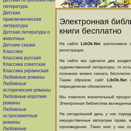
литература
Детская
приключенческая
Электронная библи
литература
книги бесплатно
Детская литература о
животных
На сайте
LibOk.Net
располжена эл
Детские сказки
регистрации.
Классика
Классика русская
На сайте мы сделали два раздела
Классика советская
художественной литературы, то есть
Классика украинская
познании можно скачать бесплатно
Любовные романы
Таким образом, сайт
LibOk.Net
я
Любовные
периодически обновляется.
исторические романы
Любовные короткие
Мы охватили значительный процент
романы
Электронная библиотека вычищенная
Любовные
На сегодняшний день у нас порядк
остросюжетные
имущественные авторские права, 
романы
произведения. Таких книг у нас п
Любовные