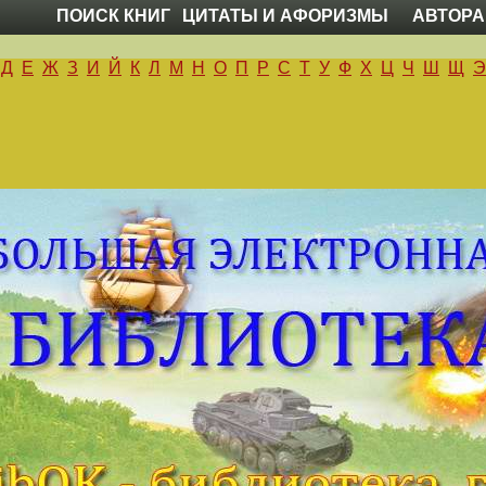
ПОИСК КНИГ
ЦИТАТЫ И АФОРИЗМЫ
АВТОРА
Д
Е
Ж
З
И
Й
К
Л
М
Н
О
П
Р
С
Т
У
Ф
Х
Ц
Ч
Ш
Щ
Э