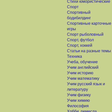
Стихи юмористические
Спорт
Спортивный
бодибилдинг
Спортивные карточные
игры
Спорт рыболовный
Спорт, футбол
Спорт, хоккей
Статьи на разные темы
Техника
Учеба, обучение
Учим английский
Учим историю
Учим математику
Учим русский язык и
литературу
Учим физику
Учим химию
Философия
Хобби, ремесла