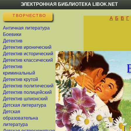
ЭЛЕКТРОННАЯ БИБЛИОТЕКА LIBOK.NET
ТВОРЧЕСТВО
А
Б
В
Г
Античная литература
Боевики
Детектив
Детектив иронический
Детектив исторический
Детектив классический
Детектив
криминальный
Детектив крутой
Детектив политический
Детектив полицейский
Детектив шпионский
Детская литература
Детская
образовательна
литература
Детская остросюжетная