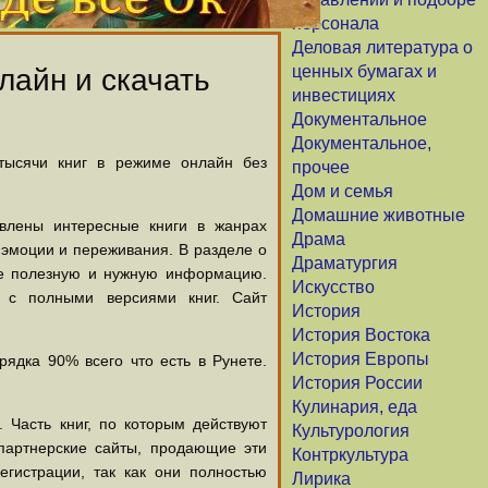
персонала
Деловая литература о
ценных бумагах и
лайн и скачать
инвестициях
Документальное
Документальное,
 тысячи книг в режиме онлайн без
прочее
Дом и семья
Домашние животные
авлены интересные книги в жанрах
Драма
х эмоции и переживания. В разделе о
Драматургия
щие полезную и нужную информацию.
Искусство
й с полными версиями книг. Сайт
История
История Востока
История Европы
ядка 90% всего что есть в Рунете.
История России
Кулинария, еда
 Часть книг, по которым действуют
Культурология
партнерские сайты, продающие эти
Контркультура
егистрации, так как они полностью
Лирика