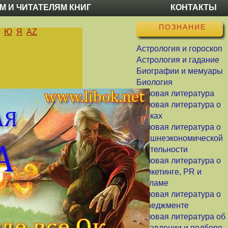
М И ЧИТАТЕЛЯМ КНИГ
КОНТАКТЫ
ПОЗНАНИЕ
Ю
Я
AZ
Астрология и гороскоп
Астрология и гадание
Биографии и мемуары
Биология
Деловая литература
Деловая литература о
банках
Деловая литература о
внешнеэкономической
деятельности
Деловая литература о
маркетинге, PR и
рекламе
Деловая литература о
менеджменте
Деловая литература об
управлении и подборе