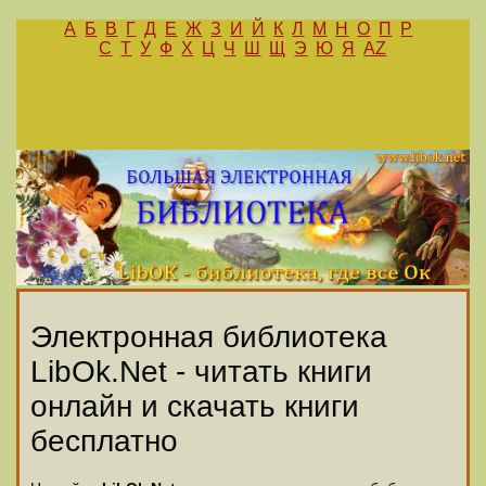
А
Б
В
Г
Д
Е
Ж
З
И
Й
К
Л
М
Н
О
П
Р
С
Т
У
Ф
Х
Ц
Ч
Ш
Щ
Э
Ю
Я
AZ
Электронная библиотека
LibOk.Net - читать книги
онлайн и скачать книги
бесплатно