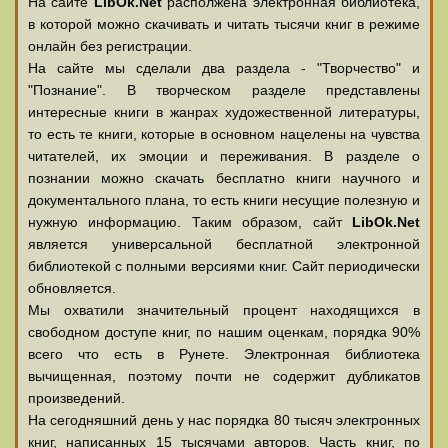
На сайте
LibOk.Net
располжена электронная библиотека,
в которой можно скачивать и читать тысячи книг в режиме
онлайн без регистрации.
На сайте мы сделали два раздела - "Творчество" и
"Познание". В творческом разделе представлены
интересные книги в жанрах художественной литературы,
то есть те книги, которые в основном нацелены на чувства
читателей, их эмоции и переживания. В разделе о
познании можно скачать бесплатно книги научного и
документального плана, то есть книги несущие полезную и
нужную информацию. Таким образом, сайт
LibOk.Net
является универсальной бесплатной электронной
библиотекой с полными версиями книг. Сайт периодически
обновляется.
Мы охватили значительный процент находящихся в
свободном доступе книг, по нашим оценкам, порядка 90%
всего что есть в Рунете. Электронная библиотека
вычищенная, поэтому почти не содержит дубликатов
произведений.
На сегодняшний день у нас порядка 80 тысяч электронных
книг, написанных 15 тысячами авторов. Часть книг, по